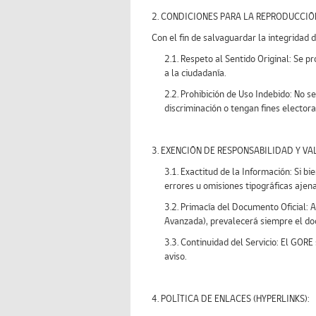
2. CONDICIONES PARA LA REPRODUCCIÓ
Con el fin de salvaguardar la integridad 
2.1. Respeto al Sentido Original: Se p
a la ciudadanía.
2.2. Prohibición de Uso Indebido: No 
discriminación o tengan fines electora
3. EXENCIÓN DE RESPONSABILIDAD Y VAL
3.1. Exactitud de la Información: Si 
errores u omisiones tipográficas ajena
3.2. Primacía del Documento Oficial: A
Avanzada), prevalecerá siempre el doc
3.3. Continuidad del Servicio: El GOR
aviso.
4. POLÍTICA DE ENLACES (HYPERLINKS):