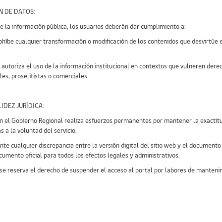
N DE DATOS:
de la información pública, los usuarios deberán dar cumplimiento a:
rohíbe cualquier transformación o modificación de los contenidos que desvirtúe e
se autoriza el uso de la información institucional en contextos que vulneren d
les, proselitistas o comerciales.
IDEZ JURÍDICA:
bien el Gobierno Regional realiza esfuerzos permanentes por mantener la exactitu
s a la voluntad del servicio.
nte cualquier discrepancia entre la versión digital del sitio web y el documento 
umento oficial para todos los efectos legales y administrativos.
E se reserva el derecho de suspender el acceso al portal por labores de mantenim