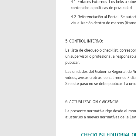
4.1. Enlaces Externos: Los links a si
contenidos o políticas de privacidad.
4.2. Referenciación al Portal: Se aut
visualización dentro de marcos (frames
5. CONTROL INTERNO:
La lista de chequeo o checklist, correspo
un supervisor o profesional a responsable
publicar.
Las unidades del Gobierno Regional de Ari
videos, avisos u otros, con al menos 7 día
Sin este paso no se debe publicar. La uni
6. ACTUALIZACIÓN Y VIGENCIA:
La presente normativa rige desde el mome
ajustarlos a nuevas normativas de la Ley
CHECKLIST EDITORIAL O