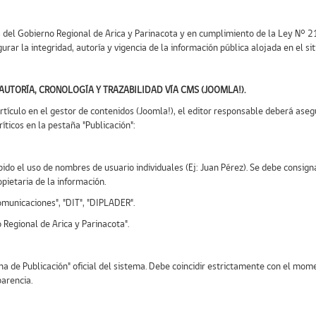
 del Gobierno Regional de Arica y Parinacota y en cumplimiento de la Ley N° 2
rar la integridad, autoría y vigencia de la información pública alojada en el sit
UTORÍA, CRONOLOGÍA Y TRAZABILIDAD VÍA CMS (JOOMLA!).
rtículo en el gestor de contenidos (Joomla!), el editor responsable deberá aseg
ticos en la pestaña "Publicación":
o el uso de nombres de usuario individuales (Ej: Juan Pérez). Se debe consign
pietaria de la información.
municaciones", "DIT", "DIPLADER".
 Regional de Arica y Parinacota".
a de Publicación" oficial del sistema. Debe coincidir estrictamente con el mom
parencia.