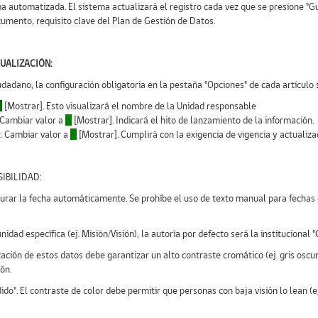
automatizada. El sistema actualizará el registro cada vez que se presione "Gu
cumento, requisito clave del Plan de Gestión de Datos.
SUALIZACIÓN:
udadano, la configuración obligatoria en la pestaña "Opciones" de cada artículo s
O
[Mostrar]. Esto visualizará el nombre de la Unidad responsable
: Cambiar valor a
O
[Mostrar]. Indicará el hito de lanzamiento de la información.
]: Cambiar valor a
O
[Mostrar]. Cumplirá con la exigencia de vigencia y actualiza
IBILIDAD:
urar la fecha automáticamente. Se prohíbe el uso de texto manual para fechas 
idad específica (ej. Misión/Visión), la autoría por defecto será la institucional 
ización de estos datos debe garantizar un alto contraste cromático (ej. gris osc
ón.
dido". El contraste de color debe permitir que personas con baja visión lo lean 