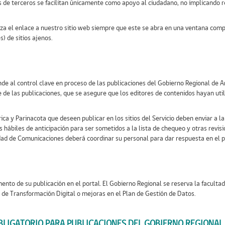
tios de terceros se facilitan únicamente como apoyo al ciudadano, no implicando
oriza el enlace a nuestro sitio web siempre que este se abra en una ventana com
) de sitios ajenos.
nde al control clave en proceso de las publicaciones del Gobierno Regional de A
 de las publicaciones, que se asegure que los editores de contenidos hayan util
ca y Parinacota que deseen publicar en los sitios del Servicio deben enviar a 
s hábiles de anticipación para ser sometidos a la lista de chequeo y otras revisi
dad de Comunicaciones deberá coordinar su personal para dar respuesta en el pla
nto de su publicación en el portal. El Gobierno Regional se reserva la faculta
 de Transformación Digital o mejoras en el Plan de Gestión de Datos.
BLIGATORIO PARA PUBLICACIONES DEL GOBIERNO REGIONAL