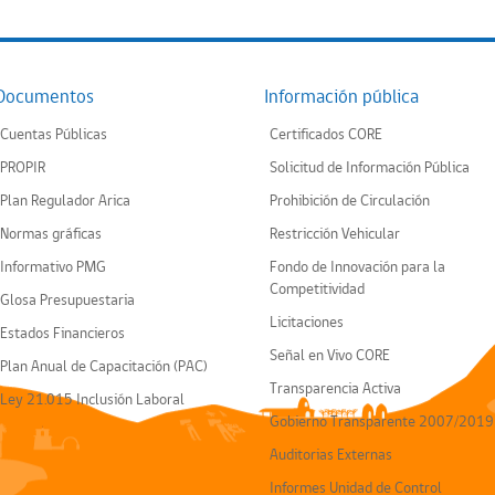
Documentos
Información pública
Cuentas Públicas
Certificados CORE
PROPIR
Solicitud de Información Pública
Plan Regulador Arica
Prohibición de Circulación
Normas gráficas
Restricción Vehicular
Informativo PMG
Fondo de Innovación para la
Competitividad
Glosa Presupuestaria
Licitaciones
Estados Financieros
Señal en Vivo CORE
Plan Anual de Capacitación (PAC)
Transparencia Activa
Ley 21.015 Inclusión Laboral
Gobierno Transparente 2007/2019
Auditorias Externas
Informes Unidad de Control