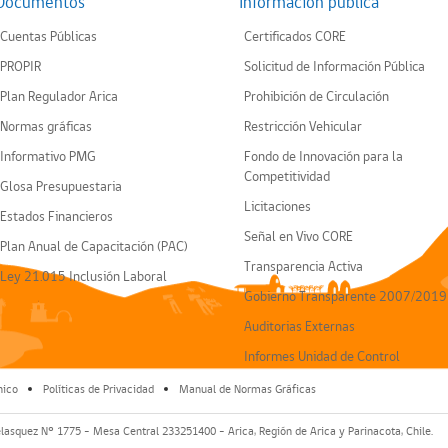
Documentos
Información pública
Cuentas Públicas
Certificados CORE
PROPIR
Solicitud de Información Pública
Plan Regulador Arica
Prohibición de Circulación
Normas gráficas
Restricción Vehicular
Informativo PMG
Fondo de Innovación para la
Competitividad
Glosa Presupuestaria
Licitaciones
Estados Financieros
Señal en Vivo CORE
Plan Anual de Capacitación (PAC)
Transparencia Activa
Ley 21.015 Inclusión Laboral
Gobierno Transparente 2007/2019
Auditorias Externas
Informes Unidad de Control
nico
Políticas de Privacidad
Manual de Normas Gráficas
elasquez Nº 1775 - Mesa Central 233251400 - Arica, Región de Arica y Parinacota, Chile.