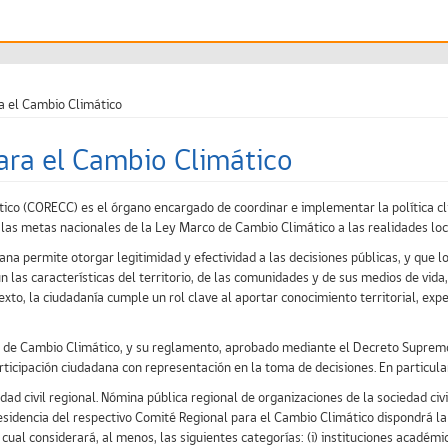
a el Cambio Climático
ara el Cambio Climático
ico (CORECC) es el órgano encargado de coordinar e implementar la política clim
 las metas nacionales de la Ley Marco de Cambio Climático a las realidades loca
na permite otorgar legitimidad y efectividad a las decisiones públicas, y que l
las características del territorio, de las comunidades y de sus medios de vida
xto, la ciudadanía cumple un rol clave al aportar conocimiento territorial, exper
o de Cambio Climático, y su reglamento, aprobado mediante el Decreto Suprem
cipación ciudadana con representación en la toma de decisiones. En particular, 
ad civil regional. Nómina pública regional de organizaciones de la sociedad civil
presidencia del respectivo Comité Regional para el Cambio Climático dispondrá l
cual considerará, al menos, las siguientes categorías: (i) instituciones académicas