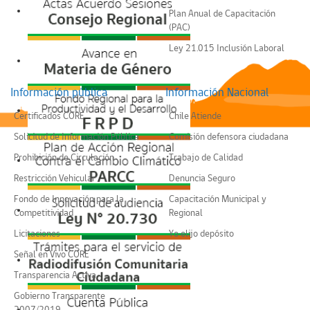
Plan Anual de Capacitación
(PAC)
Ley 21.015 Inclusión Laboral
Información pública
Información Nacional
Certificados CORE
Chile Atiende
Solicitud de Información Pública
Comisión defensora ciudadana
Prohibición de Circulación
Trabajo de Calidad
Restricción Vehicular
Denuncia Seguro
Fondo de Innovación para la
Capacitación Municipal y
Competitividad
Regional
Licitaciones
Yo elijo depósito
Señal en Vivo CORE
Transparencia Activa
Gobierno Transparente
2007/2019