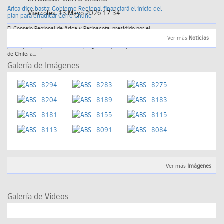
Arica dice basta: Gobierno Regional financiará el inicio del
Miércoles, 13 Mayo 2026 17:34
plan para erradicar Cerro Chuño
El Consejo Regional de Arica y Parinacota, presidido por el
gobernador Diego Paco, aprobó por mayoría 3.292 millones de
Ver más
Noticias
pesos para la primera fase del programa que impulsa el Gobierno
de Chile, a...
Galería de Imágenes
Ver más
Imágenes
Galería de Videos