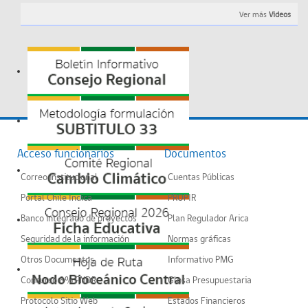
Ver más
Videos
Acceso funcionarios
Documentos
Correo institucional
Cuentas Públicas
Portal Chile Indica
PROPIR
Banco integrado de proyectos
Plan Regulador Arica
Seguridad de la información
Normas gráficas
Otros Documentos
Informativo PMG
Concurso 8% FNDR
Glosa Presupuestaria
Protocolo Sitio Web
Estados Financieros